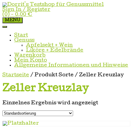
Skip
to
Sign In / Register
content
(0)
- 0,00 €
MENU
Start
Genuss
Apfelsekt + Wein
Liköre + Edelbrände
Warenkorb
Mein Konto
Allgemeine Informationen und Hinweise
Startseite
/ Produkt Sorte / Zeller Kreuzlay
Zeller Kreuzlay
Einzelnes Ergebnis wird angezeigt