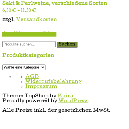
Sekt & Perlweine, verschiedene Sorten
6,30
€
–
11,30
€
zzgl.
Versandkosten
Dieses
Ausführung wählen
Produkt
weist
Suche
mehrere
Suchen
nach:
Varianten
auf.
Produktkategorien
Die
Optionen
können
auf
AGB
der
Widerrufsbelehrung
Produktseite
Impressum
gewählt
werden
Theme: TopShop by
Kaira
Proudly powered by
WordPress
Alle Preise inkl. der gesetzlichen MwSt.