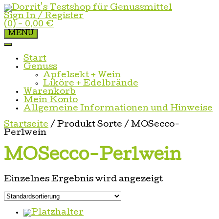
Skip
to
Sign In / Register
content
(0)
- 0,00 €
MENU
Start
Genuss
Apfelsekt + Wein
Liköre + Edelbrände
Warenkorb
Mein Konto
Allgemeine Informationen und Hinweise
Startseite
/ Produkt Sorte / MOSecco-
Perlwein
MOSecco-Perlwein
Einzelnes Ergebnis wird angezeigt