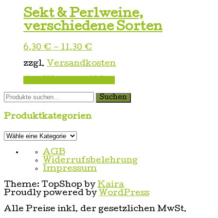
Sekt & Perlweine,
verschiedene Sorten
6,30
€
–
11,30
€
zzgl.
Versandkosten
Dieses
Ausführung wählen
Produkt
Suche
weist
Suchen
nach:
mehrere
Varianten
Produktkategorien
auf.
Die
Optionen
können
AGB
auf
Widerrufsbelehrung
der
Impressum
Produktseite
gewählt
Theme: TopShop by
Kaira
werden
Proudly powered by
WordPress
Alle Preise inkl. der gesetzlichen MwSt.