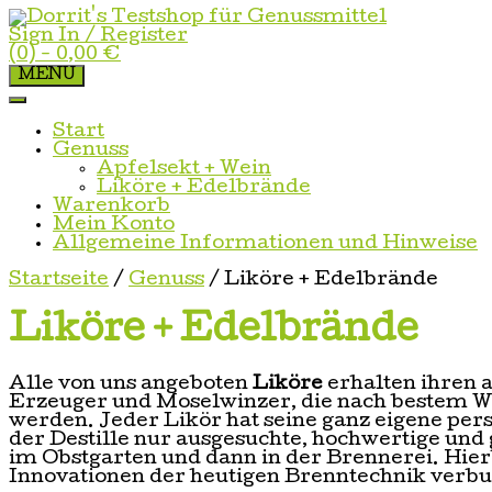
Skip
to
Sign In / Register
content
(0)
- 0,00 €
MENU
Start
Genuss
Apfelsekt + Wein
Liköre + Edelbrände
Warenkorb
Mein Konto
Allgemeine Informationen und Hinweise
Startseite
/
Genuss
/ Liköre + Edelbrände
Liköre + Edelbrände
Alle von uns angeboten
Liköre
erhalten ihren 
Erzeuger und Moselwinzer, die nach bestem Wi
werden. Jeder Likör hat seine ganz eigene pe
der Destille nur ausgesuchte, hochwertige und 
im Obstgarten und dann in der Brennerei. Hie
Innovationen der heutigen Brenntechnik verb