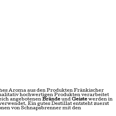
ches Aroma aus den Produkten Fränkischer
alitativ hochwertigen Produkten verarbeitet
reich angebotenen
Brände
und
Geiste
werden in
erwendet. Ein gutes Destillat entsteht zuerst
ionen von Schnapsbrenner mit den