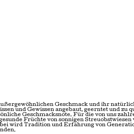
außergewöhnlichen Geschmack und ihr natürli
ssen und Gewissen angebaut, geerntet und zu qu
rsönliche Geschmacksnote. Für die von uns zahl
gesunde Früchte von sonnigen Streuobstwiesen v
rbei wird Tradition und Erfahrung von Generat
unden.